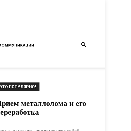
КОММУНИКАЦИИ
ЭТО ПОПУЛЯРНО!
рием металлолома и его
ереработка
04.11.2020
0
Строительство
ветные металлы представляют собой