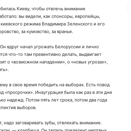
билась Киеву, чтобы отвлечь внимание
аботало: вы видели, как спонсоры, европейцы,
 киевского режима Владимира Зеленского и его
ровство, за кумовство, за вранье.
 Он вдруг начал угрожать Белоруссии и лично
тся что-то там превентивно делать, выдвигает
рит о «возможном нападении», о «новых угрозах»,
ть».
ему в свое время победить на выборах. Есть повод
д «просрочки». Инаугурация была как раз в эти дни
ко надежд. Потом пять лет срока, потом два года
спектив выборов.
, надо заговаривать зубы, отвлекать внимание.
ском, — кладбища. Он теперь президент мертвых.