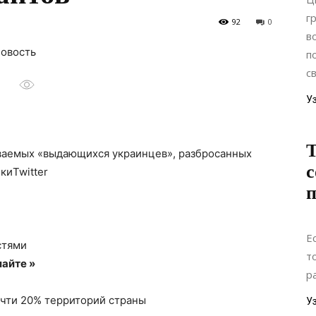
г
92
0
в
новость
п
с
У
Т
ываемых «выдающихся украинцев», разбросанных
с
киTwitter
п
Е
стями
т
айте »
р
очти 20% территорий страны
У