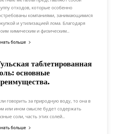
руппу отходов, которые особенно
остребованы компаниями, занимающимися
окупкой и утилизацией лома. Благодаря
воим химическим и физическим...
знать больше
ульская таблетированная
оль: основные
реимущества.
07.11.2021
0
Материалы
сли говорить за природную воду, то она в
ом или ином смысле будет содержать
азные соли, часть этих солей...
знать больше