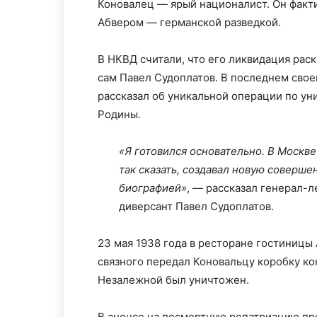
Коновалец — ярый националист. Он факти
Абвером — германской разведкой.
В НКВД считали, что его ликвидация ра
сам Павел Судоплатов. В последнем сво
рассказал об уникальной операции по у
Родины.
«Я готовился основательно. В Москве
так сказать, создавал новую соверш
биографией»
, — рассказал генерал-
диверсант Павел Судоплатов.
23 мая 1938 года в ресторане гостиницы
связного передал Коновальцу коробку к
Незалежной был уничтожен.
В анонсе на посмертную репатриацию пр