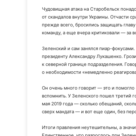
Чудовищная атака на Старобельск понадо
от скандалов внутри Украины. Отчасти ср
прежде всего, бросились защищать главу
команду, а еще вчера критиковали — за во
Зеленский и сам занялся пиар-фокусами.
президенту Александру Лукашенко. Грози
к северной границе подразделения. Гово
о необходимости «немедленно реагирова
Он очень много говорит — это и помогло 
вспомнить. У Зеленского пошел третий го
мая 2019 года — сколько обещаний, сколь
сверх мандата — и вот еще один, без пер
Итоги правления неутешительны, а значит
Единственное, что разрослось при Зелен