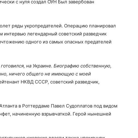
чески с нуля создал ОУН Был завербован
сколет ряды укропредателей. Операцию планировал
ем интервью легендарный советский разведчик
ничтожению одного из самых опасных предателей
 готовился, на Украине. Биографию собственную,
енно, ничего общего не имеющую с моей
лейтенант НКВД СССР, советский разведчик,
 Атланта в Роттердаме Павел Судоплатов под видом
онфет, начиненную взрывчаткой. Герой нынешней
еступников киевские власти также упомянули