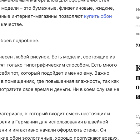
модели – это бумажные, флизелиновые, жидкие,
И
енные интернет-магазины позволяют
купить обои
з
 качестве.
н
л
обоев подробнее.
У
есен любой рисунок. Есть модели, состоящие из
осят только типографическим способом. Есть много
К
ебя тот, который подойдет именно ему. Важно
п
 в помещениях, где повышенная влажность, так как
о
потратите свое время и деньги. Ни в коем случае не
и
атериала, в который входит смесь настоящих и
С
рели в Германии для использования в швейной
г
и и им активно начали оформлять стены. Он
к
акие обои экологичные, хорошо пропускают воздух.