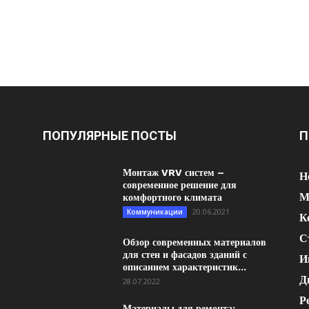
ПОПУЛЯРНЫЕ ПОСТЫ
П
Монтаж VRV систем –
Н
современное решение для
М
комфортного климата
20.06.2021
Коммуникации
К
С
Обзор современных материалов
для стен и фасадов зданий с
И
описанием характеристик...
Д
28.07.2022
Р
Материалы для ремонта: