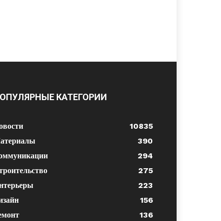
ОПУЛЯРНЫЕ КАТЕГОРИИ
овости
10835
атериалы
390
оммуникации
294
троительство
275
нтерьеры
223
изайн
156
емонт
136