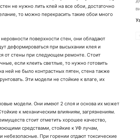
д
стен не нужно лить клей на все обои, достаточно
в
желание, то можно перекрасить такие обои много
У
 неровности поверхности стен, они обладают
удут деформироваться при высыхании клея и
ся от стены при следующем ремонте. Стоит
чные, если клеить светлые, то нужно готовить
 на ней не было контрастных пятен, стена также
унтовать. Эти модели не стойкие к влаге, их
овые модели. Они имеют 2 слоя и основа их может
. Стойкие к механическим влияниям, загрязнениям.
еимуществ стоит отметить хорошее качество,
моющими средствами, стойкие к УФ лучам,
и небезопасные. При горении отдают токсические