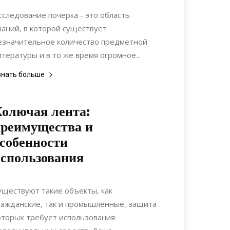
Коммуникации
сследование почерка - это область
наний, в которой существует
езначительное количество предметной
итературы и в то же время огромное...
знать больше
олючая лента:
реимущества и
собенности
спользования
22.11.2021
0
Материалы
уществуют такие объекты, как
ражданские, так и промышленные, защита
оторых требует использования