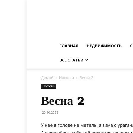
ГЛАВНАЯ
НЕДВИЖИМОСТЬ
С
ВСЕ СТАТЬИ
Домой
Новости
Весна 2
Новости
Весна 2
20.10.2025
У неё в голове не метель, а зима с урага
А в вишнёвых губах её прячутся глупости