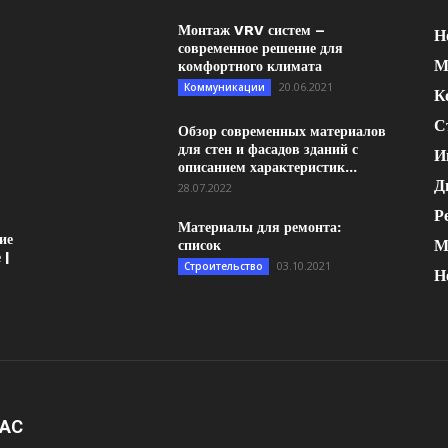
Монтаж VRV систем –
Н
современное решение для
М
комфортного климата
20.06.2021
Коммуникации
К
С
Обзор современных материалов
для стен и фасадов зданий с
И
описанием характеристик...
Д
28.07.2022
Р
Материалы для ремонта:
ие
М
список
 |
03.10.2021
Строительство
Н
НАС