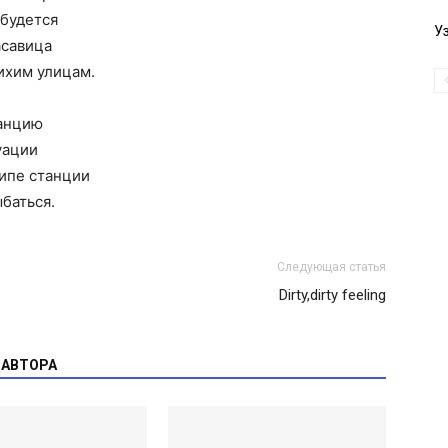
абудется
У
асавица
ихим улицам.
танцию
уации
ципе станции
баться.
Следующая статья
Dirty,dirty feeling
 АВТОРА