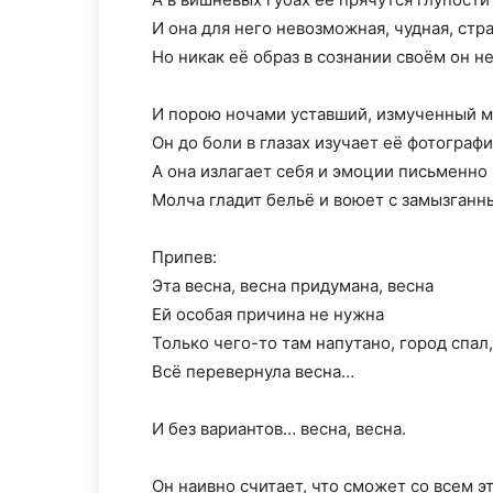
И она для него невозможная, чудная, стр
Но никак её образ в сознании своём он н
И порою ночами уставший, измученный 
Он до боли в глазах изучает её фотограф
А она излагает себя и эмоции письменно
Молча гладит бельё и воюет с замызганн
Припев:
Эта весна, весна придумана, весна
Ей особая причина не нужна
Только чего-то там напутано, город спал,
Всё перевернула весна…
И без вариантов… весна, весна.
Он наивно считает, что сможет со всем э