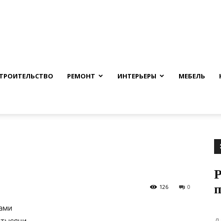
nfmuh.ru
ТРОИТЕЛЬСТВО
РЕМОНТ
ИНТЕРЬЕРЫ
МЕБЕЛЬ
Р
126
0
нами
Д
 тысячи