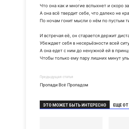
Что она как и многие вспыхнет и скоро з
А она всё твердит себе, что далеко не кр
По ночам гонит мысли о нём по пустым т
И встречая её, он старается держит дис
Убеждает себя в несерьёзности всей сит
А она едет с ним до ненужной ей в прин
Чтобы только ему пару лишних минут улы
Предыдущая статья
Пропади Всё Пропадом
ЭТО МОЖЕТ БЫТЬ ИНТЕРЕСНО
ЕЩЕ ОТ