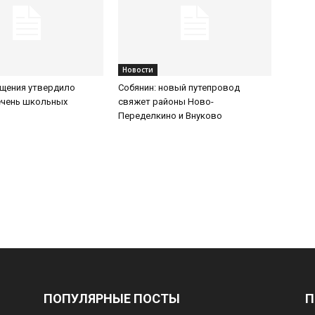
Новости
щения утвердило
Собянин: новый путепровод
ечень школьных
свяжет районы Ново-
Переделкино и Внуково
ПОПУЛЯРНЫЕ ПОСТЫ
П