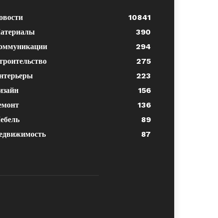
овости
10841
атериалы
390
оммуникации
294
троительство
275
нтерьеры
223
изайн
156
емонт
136
ебель
89
едвижимость
87