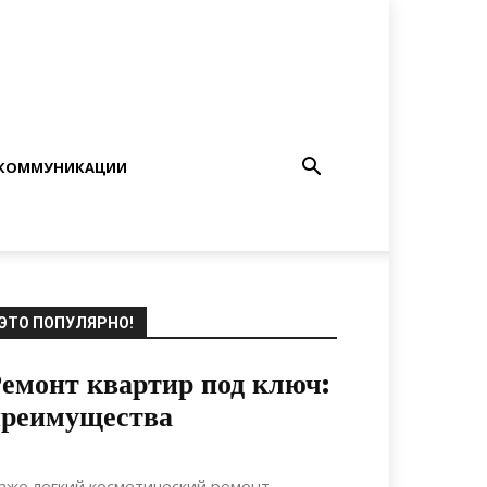
КОММУНИКАЦИИ
ЭТО ПОПУЛЯРНО!
емонт квартир под ключ:
преимущества
05.07.2021
0
Дизайн
аже легкий косметический ремонт,