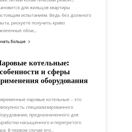
тановится для жильцов квартиры
астоящим испытанием. Ведь без должного
пыта, рискуете получить криво
аклеенные обои,...
знать больше
аровые котельные:
собенности и сферы
рименения оборудования
28.12.2020
0
Коммуникации
овременные паровые котельные – это
овокупность специализированного
борудования, предназначенного для
ыработки насыщенного и перегретого
ра. В первом случае его...