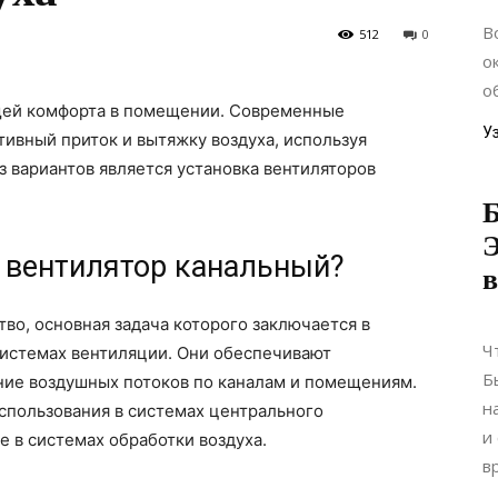
В
512
0
о
о
щей комфорта в помещении. Современные
У
ивный приток и вытяжку воздуха, используя
 вариантов является установка вентиляторов
Б
Э
 вентилятор канальный?
в
во, основная задача которого заключается в
Ч
системах вентиляции. Они обеспечивают
Б
ие воздушных потоков по каналам и помещениям.
н
спользования в системах центрального
и
е в системах обработки воздуха.
в