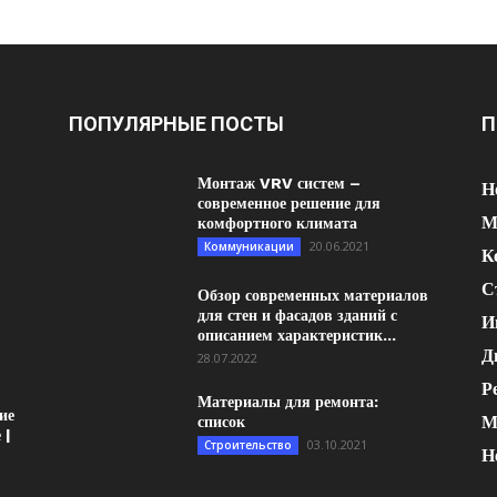
ПОПУЛЯРНЫЕ ПОСТЫ
П
Монтаж VRV систем –
Н
современное решение для
М
комфортного климата
20.06.2021
Коммуникации
К
С
Обзор современных материалов
для стен и фасадов зданий с
И
описанием характеристик...
Д
28.07.2022
Р
Материалы для ремонта:
ие
М
список
 |
03.10.2021
Строительство
Н