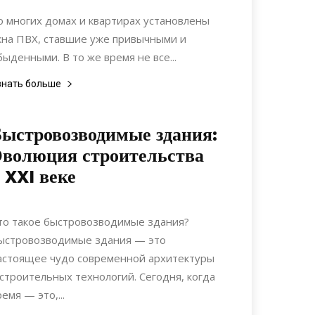
Дизайн
о многих домах и квартирах установлены
кна ПВХ, ставшие уже привычными и
быденными. В то же время не все...
знать больше
ыстровозводимые здания:
волюция строительства
 XXI веке
02.09.2024
0
Строительство
то такое быстровозводимые здания?
ыстровозводимые здания — это
астоящее чудо современной архитектуры
 строительных технологий. Сегодня, когда
ремя — это,...