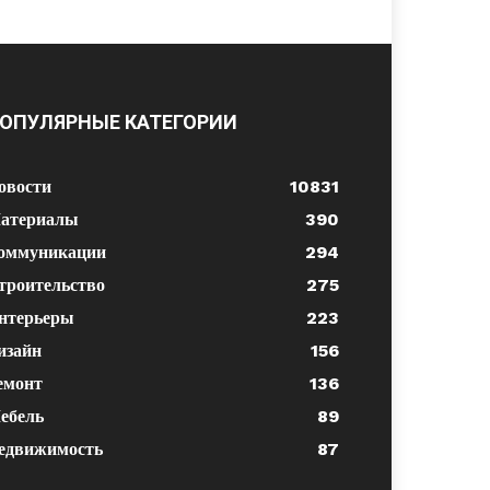
ОПУЛЯРНЫЕ КАТЕГОРИИ
овости
10831
атериалы
390
оммуникации
294
троительство
275
нтерьеры
223
изайн
156
емонт
136
ебель
89
едвижимость
87