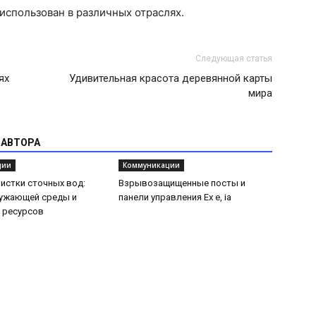
спользован в различных отраслях.
Следующая статья
ях
Удивительная красота деревянной карты
мира
 АВТОРА
ции
Коммуникации
истки сточных вод:
Взрывозащищенные посты и
ружающей среды и
панели управления Ex e, ia
 ресурсов