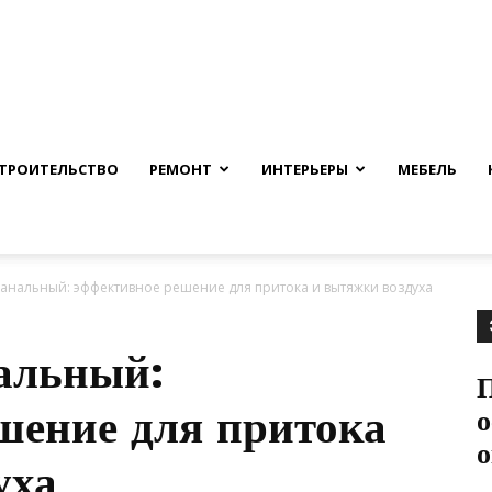
nfmuh.ru
ТРОИТЕЛЬСТВО
РЕМОНТ
ИНТЕРЬЕРЫ
МЕБЕЛЬ
канальный: эффективное решение для притока и вытяжки воздуха
альный:
шение для притока
о
о
уха