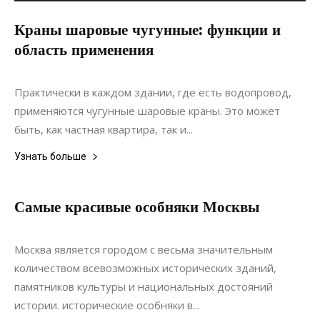
Краны шаровые чугунные: функции и
область применения
25.02.2021
0
Интерьеры
Практически в каждом здании, где есть водопровод,
применяются чугунные шаровые краны. Это может
быть, как частная квартира, так и...
Узнать больше
Самые красивые особняки Москвы
19.01.2021
0
Москва является городом с весьма значительным
количеством всевозможных исторических зданий,
памятников культуры и национальных достояний
истории. исторические особняки в...