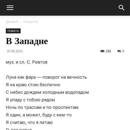
Домой
Новости
Новости
В Западне
20.08.2025
262
0
муз. и сл. С. Ревтов
Луна как фара — поворот на вечность
Я на краю стою беспечно
С небес дождем холодным водопадом
Я упаду с тобою рядом
Ночь по трассам и по проспектам
Я один, а может, буду с кем-то
Я считаю, что я летаю
О, все равно