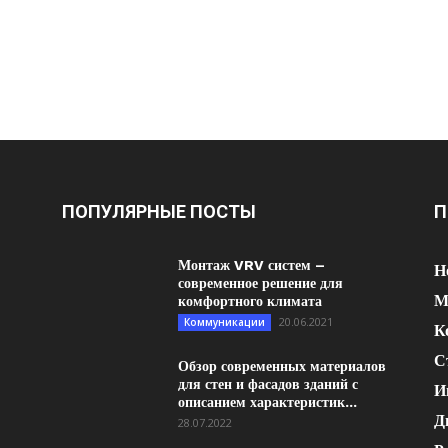
ПОПУЛЯРНЫЕ ПОСТЫ
П
Монтаж VRV систем –
Н
современное решение для
М
комфортного климата
20.06.2021
Коммуникации
К
С
Обзор современных материалов
для стен и фасадов зданий с
И
описанием характеристик...
Д
28.07.2022