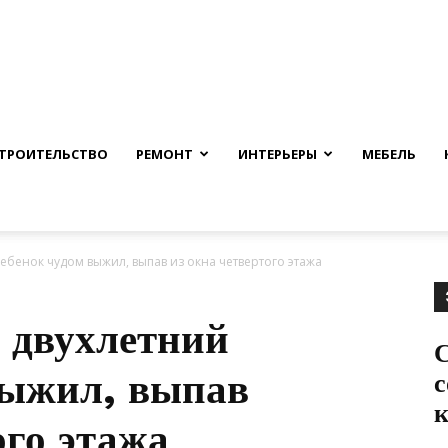
nfmuh.ru
ТРОИТЕЛЬСТВО
РЕМОНТ
ИНТЕРЬЕРЫ
МЕБЕЛЬ
ебенок чудом выжил, выпав из окна четвертого этажа
 двухлетний
С
выжил, выпав
с
ого этажа