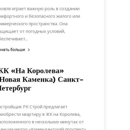
Строительство
ровля играет важную роль в создании
омфортного и безопасного жилого или
оммерческого пространства. Она
ащищает от погодных условий,
беспечивает...
знать больше
ЖК «На Королева»
Новая Каменка) Санкт-
етербург
20.07.2019
0
Недвижимость
астройщик РК Строй предлагает
риобрести квартиру в ЖК на Королева,
асположенного в нескольких минутах от
танции метро «Комендантский проспект»....