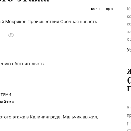
К
58
0
к
сей Мокряков Происшествия Срочная новость
к
з
о
У
ению обстоятельств.
(
П
стями
айте »
З
п
ртого этажа в Калининграде. Мальчик выжил,
р
с