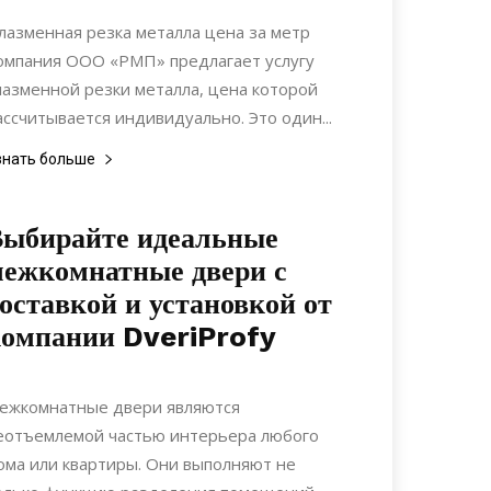
Материалы
лазменная резка металла цена за метр
омпания ООО «РМП» предлагает услугу
лазменной резки металла, цена которой
ассчитывается индивидуально. Это один...
знать больше
Выбирайте идеальные
ежкомнатные двери с
оставкой и установкой от
омпании DveriProfy
27.05.2022
0
Интерьеры
ежкомнатные двери являются
еотъемлемой частью интерьера любого
ома или квартиры. Они выполняют не