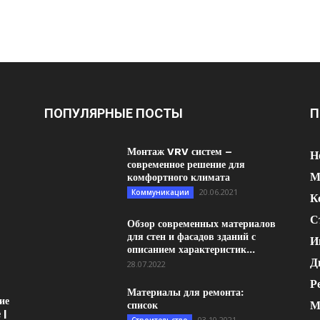
ПОПУЛЯРНЫЕ ПОСТЫ
П
Монтаж VRV систем –
Н
современное решение для
М
комфортного климата
20.06.2021
Коммуникации
К
С
Обзор современных материалов
для стен и фасадов зданий с
И
описанием характеристик...
Д
28.07.2022
Р
Материалы для ремонта:
ие
М
список
 |
03.10.2021