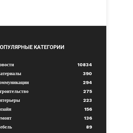
ОПУЛЯРНЫЕ КАТЕГОРИИ
овости
10834
атериалы
390
оммуникации
294
троительство
275
нтерьеры
223
изайн
156
емонт
136
ебель
89