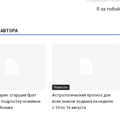
Следующая статья
Я за тобой
 АВТОРА
Новости
ерия: старший брат
Астрологический прогноз для
с подростку ножевые
всех знаков зодиака на неделю
Москве
с 10 по 16 августа