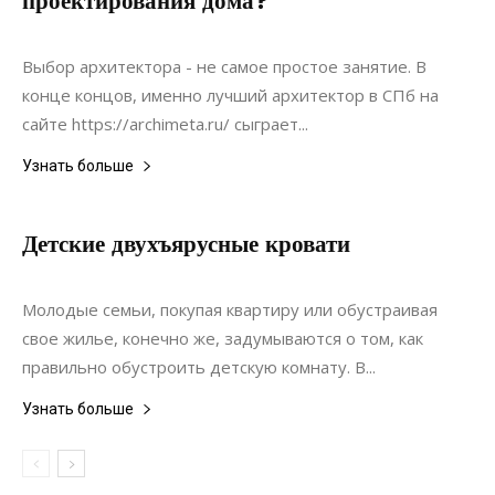
проектирования дома?
06.09.2021
0
Строительство
Выбор архитектора - не самое простое занятие. В
конце концов, именно лучший архитектор в СПб на
сайте https://archimeta.ru/ сыграет...
Узнать больше
Детские двухъярусные кровати
08.08.2017
0
Мебель
Молодые семьи, покупая квартиру или обустраивая
свое жилье, конечно же, задумываются о том, как
правильно обустроить детскую комнату. В...
Узнать больше