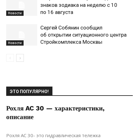
знаков зодиака на неделю с 10
по 16 августа
Новости
Сергей Собянин сообщил
об открытии ситуационного центра
Стройкомплекса Москвы
Новости
ЭТО ПОПУЛЯРНО!
Рохля AC 30 — характеристики,
описание
26.02.2021
0
Материалы
Рохля АС 30- это гидравлическая тележка