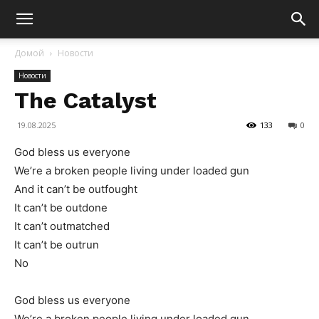
Домой
Новости
Новости
The Catalyst
19.08.2025
133
0
God bless us everyone
We’re a broken people living under loaded gun
And it can’t be outfought
It can’t be outdone
It can’t outmatched
It can’t be outrun
No
God bless us everyone
We’re a broken people living under loaded gun