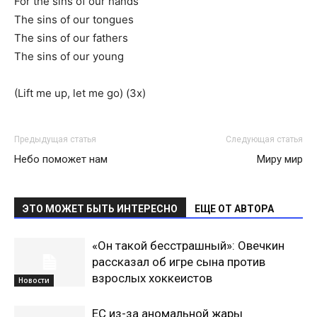
For the sins of our hands
The sins of our tongues
The sins of our fathers
The sins of our young
(Lift me up, let me go) (3x)
Предыдущая статья
Следующая статья
Небо поможет нам
Миру мир
ЭТО МОЖЕТ БЫТЬ ИНТЕРЕСНО
ЕЩЕ ОТ АВТОРА
«Он такой бесстрашный»: Овечкин
рассказал об игре сына против
взрослых хоккеистов
Новости
ЕС из-за аномальной жары