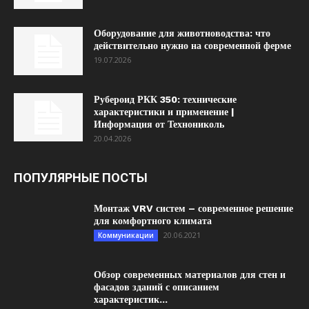
Оборудование для животноводства: что
действительно нужно на современной ферме
19.07.2026
Рубероид РКК 350: технические
характеристики и применение |
Информация от Технониколь
20.04.2026
ПОПУЛЯРНЫЕ ПОСТЫ
Монтаж VRV систем – современное решение
для комфортного климата
20.06.2021
Коммуникации
Обзор современных материалов для стен и
фасадов зданий с описанием
характеристик...