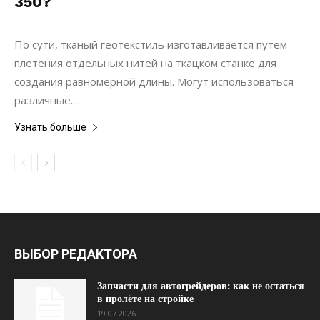
350?
18.01.2022
0
Ландшафтный дизайн
По сути, тканый геотекстиль изготавливается путем
плетения отдельных нитей на ткацком станке для
создания равномерной длины. Могут использоваться
различные...
Узнать больше
ВЫБОР РЕДАКТОРА
Запчасти для автогрейдеров: как не остаться
в пролёте на стройке
19.07.2026