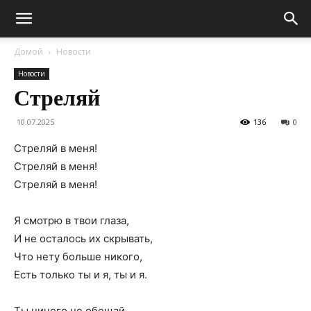
Домой
Новости
Новости
Стреляй
10.07.2025
136
0
Стреляй в меня!
Стреляй в меня!
Стреляй в меня!
Я смотрю в твои глаза,
И не осталось их скрывать,
Что нету больше никого,
Есть только ты и я, ты и я.
Ты ничего не обещай,