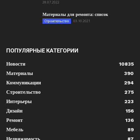
28.07.2022
Материалы для ремонта: список
03.10.2021
Строительство
ПОПУЛЯРНЫЕ КАТЕГОРИИ
Новости
10835
Материалы
390
Коммуникации
294
Строительство
275
Интерьеры
223
Дизайн
156
Ремонт
136
Мебель
89
Недвижимость
87