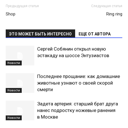
Предыдущая статья
Следующая статья
Shop
Ring ring
ЭТО МОЖЕТ БЫТЬ ИНТЕРЕСНО
ЕЩЕ ОТ АВТОРА
Сергей Собянин открыл новую
эстакаду на шоссе Энтузиастов
Новости
Последнее прощание: как домашние
животные узнают о своей скорой
смерти
Новости
Задета артерия: старший брат друга
нанес подростку ножевые ранения
в Москве
Новости