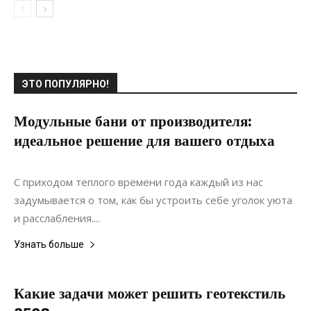
ЭТО ПОПУЛЯРНО!
Модульные бани от производителя:
идеальное решение для вашего отдыха
26.07.2022
0
Строительство
С приходом теплого времени года каждый из нас
задумывается о том, как бы устроить себе уголок уюта
и расслабления....
Узнать больше
Какие задачи может решить геотекстиль