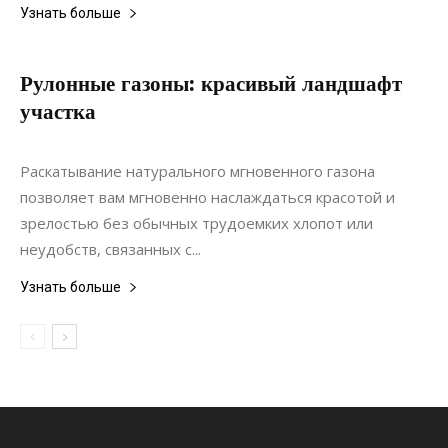
Узнать больше
Рулонные газоны: красивый ландшафт
участка
17.03.2022
0
Ландшафтный дизайн
Раскатывание натурального мгновенного газона
позволяет вам мгновенно наслаждаться красотой и
зрелостью без обычных трудоемких хлопот или
неудобств, связанных с...
Узнать больше