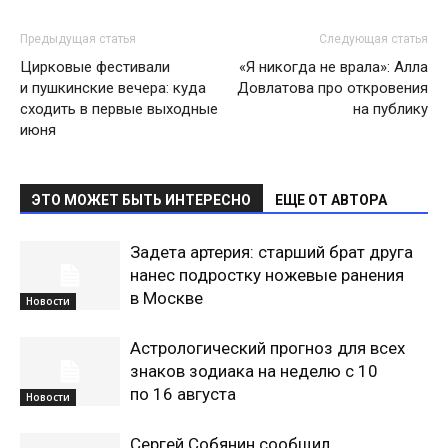
Предыдущая статья
Следующая статья
Цирковые фестивали
«Я никогда не врала»: Алла
и пушкинские вечера: куда
Довлатова про откровения
сходить в первые выходные
на публику
июня
ЭТО МОЖЕТ БЫТЬ ИНТЕРЕСНО
ЕЩЕ ОТ АВТОРА
Задета артерия: старший брат друга
нанес подростку ножевые ранения
в Москве
Новости
Астрологический прогноз для всех
знаков зодиака на неделю с 10
по 16 августа
Новости
Сергей Собянин сообщил