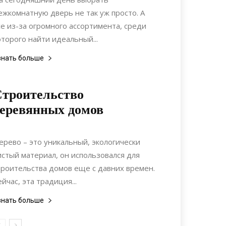
ежкомнатную дверь не так уж просто. А
се из-за огромного ассортимента, среди
оторого найти идеальный...
знать больше
троительство
еревянных домов
27.05.2017
0
Строительство
ерево – это уникальный, экологически
истый материал, он использовался для
троительства домов еще с давних времен.
ейчас, эта традиция...
знать больше