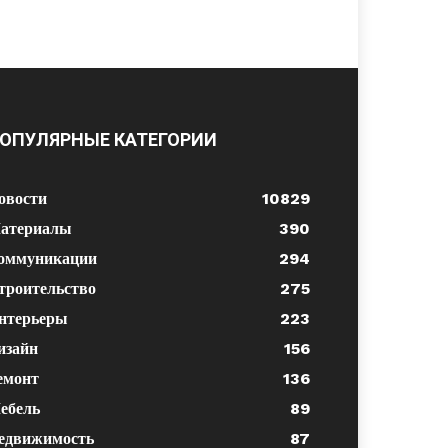
ОПУЛЯРНЫЕ КАТЕГОРИИ
овости
10829
атериалы
390
оммуникации
294
троительство
275
нтерьеры
223
изайн
156
емонт
136
ебель
89
едвижимость
87