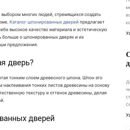
м
 выбором многих людей, стремящихся создать
в
доме.
Каталог шпонированных дверей
предлагает
к
себе высокое качество материала и эстетическую
У
ть больше о шпонированных дверях и их
аши предложения.
С
ая дверь?
д
ытая тонким слоем древесного шпона. Шпон это
Д
м наклеивания тонких листов древесины на основу
ч
стественную текстуру и оттенок древесины, делая
с
й.
С
У
ванных дверей