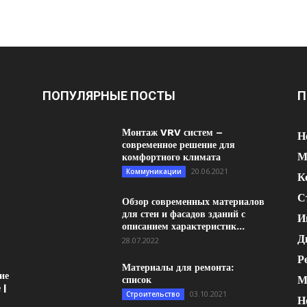
ПОПУЛЯРНЫЕ ПОСТЫ
П
Монтаж VRV систем –
Н
современное решение для
М
комфортного климата
20.06.2021
Коммуникации
К
С
Обзор современных материалов
для стен и фасадов зданий с
И
описанием характеристик...
Д
28.07.2022
Р
Материалы для ремонта:
ие
М
список
 |
03.10.2021
Строительство
Н