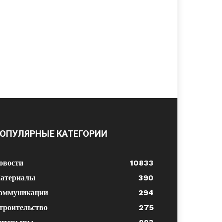
ОПУЛЯРНЫЕ КАТЕГОРИИ
овости
10833
атериалы
390
оммуникации
294
троительство
275