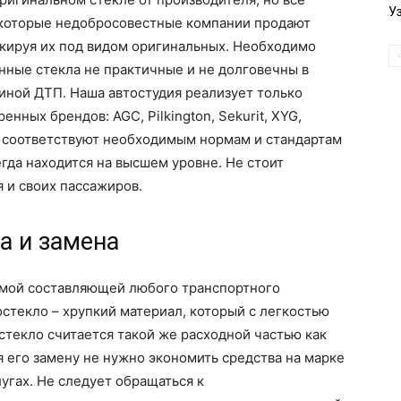
У
некоторые недобросовестные компании продают
скируя их под видом оригинальных. Необходимо
нные стекла не практичные и не долговечны в
чиной ДТП. Наша автостудия реализует только
ных брендов: AGC, Pilkington, Sekurit, XYG,
ла соответствуют необходимым нормам и стандартам
егда находится на высшем уровне. Не стоит
я и своих пассажиров.
а и замена
имой составляющей любого транспортного
стекло – хрупкий материал, который с легкостью
стекло считается такой же расходной частью как
 его замену не нужно экономить средства на марке
угах. Не следует обращаться к