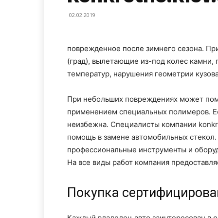
02.02.2019
поврежденное после зимнего сезона. Пр
(град), вылетающие из-под колес камни,
температур, нарушения геометрии кузова
При небольших повреждениях может помо
применением специальных полимеров. Ес
неизбежна. Специалисты компании konkr
помощь в замене автомобильных стекол.
профессиональные инструменты и оборуд
На все виды работ компания предоставля
Покупка сертифицирован
Каждый владелец авто заинтересован в о