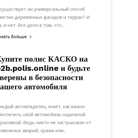
Интерьеры
 существует ли универсальный способ
чистки деревянных фасадов и террас? И
, и нет. Все дело в том, что...
знать больше
Купите полис КАСКО на
2b.polis.online и будьте
верены в безопасности
ашего автомобиля
04.05.2022
0
Материалы
аждый автовладелец знает, как важно
беспечить свой автомобиль надежной
траховкой. Ведь никто не застрахован от
озможных аварий, кражи или...