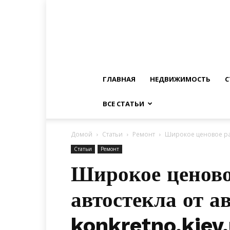
ГЛАВНАЯ
НЕДВИЖИМОСТЬ
С
ВСЕ СТАТЬИ
Домой
Статьи
Ремонт
Широкое ценовое раз
Статьи
Ремонт
Широкое ценово
автостекла от а
konkretno.kiev