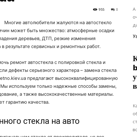
А
955
0
о
Многие автолюбители жалуются на автостекло
да
ичин может быть множество: атмосферные осадки
У
 падения деревьев, ДТП, резкие изменения
 в результате сервисных и ремонтных работ.
чь ремонт автостекла с полировкой стекла и
b
ли дефекты серьезного характера – замена стекла
у
etno.kiev.ua предлагают высококвалифицированную
в
 Мы используем только надежные способы замены,
ование, а также высококачественные материалы.
ет гарантию качества.
К
о
ного стекла на авто
с
в
ригинальном стекле от производителя, но все