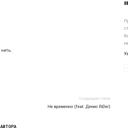
и
П
с
б
н
 нить.
У
Следующая статья
Не временно (feat. Денис RiDer)
 АВТОРА