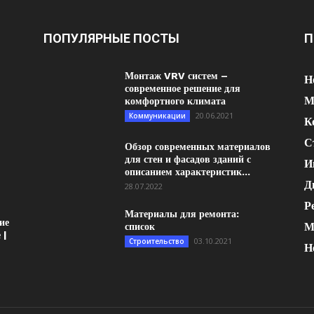
ПОПУЛЯРНЫЕ ПОСТЫ
П
Монтаж VRV систем –
Н
современное решение для
М
комфортного климата
20.06.2021
Коммуникации
К
С
Обзор современных материалов
для стен и фасадов зданий с
И
описанием характеристик...
Д
28.07.2022
Р
Материалы для ремонта:
ие
М
список
 |
03.10.2021
Строительство
Н