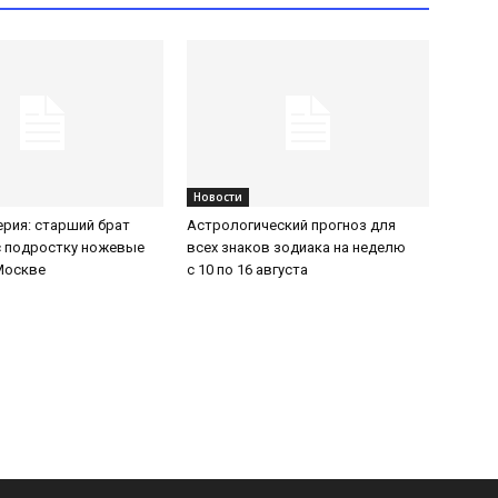
Новости
ерия: старший брат
Астрологический прогноз для
с подростку ножевые
всех знаков зодиака на неделю
Москве
с 10 по 16 августа