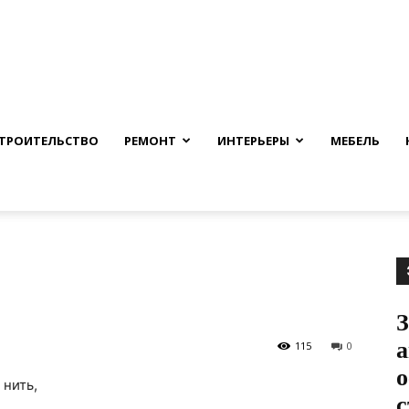
nfmuh.ru
ТРОИТЕЛЬСТВО
РЕМОНТ
ИНТЕРЬЕРЫ
МЕБЕЛЬ
З
а
115
0
о
 нить,
с