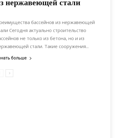
з нержавеющей стали
11.03.2021
0
Ландшафтный дизайн
реимущества бассейнов из нержавеющей
тали Сегодня актуально строительство
ассейнов не только из бетона, но и из
ержавеющей стали. Такие сооружения...
знать больше