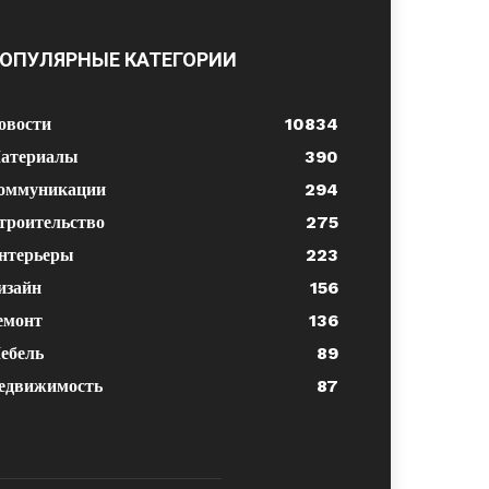
ОПУЛЯРНЫЕ КАТЕГОРИИ
овости
10834
атериалы
390
оммуникации
294
троительство
275
нтерьеры
223
изайн
156
емонт
136
ебель
89
едвижимость
87