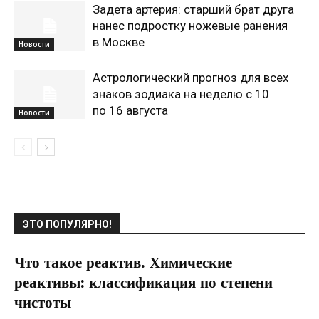
Задета артерия: старший брат друга
нанес подростку ножевые ранения
в Москве
Новости
Астрологический прогноз для всех
знаков зодиака на неделю с 10
по 16 августа
Новости
ЭТО ПОПУЛЯРНО!
Что такое реактив. Химические
реактивы: классификация по степени
чистоты
22.11.2021
0