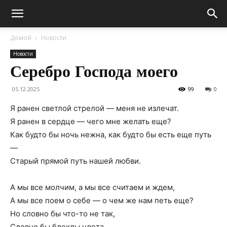
Домой
Новости
Новости
Серебро Господа моего
05.12.2025
99
0
Я ранен светлой стрелой — меня не излечат.
Я ранен в сердце — чего мне желать еще?
Как будто бы ночь нежна, как будто бы есть еще путь
—
Старый прямой путь нашей любви.
А мы все молчим, а мы все считаем и ждем,
А мы все поем о себе — о чем же нам петь еще?
Но словно бы что-то не так,
Словно бы блеклы цвета,