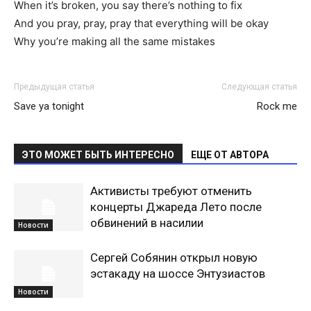
When it’s broken, you say there’s nothing to fix
And you pray, pray, pray that everything will be okay
Why you’re making all the same mistakes
Предыдущая статья
Следующая статья
Save ya tonight
Rock me
ЭТО МОЖЕТ БЫТЬ ИНТЕРЕСНО
ЕЩЕ ОТ АВТОРА
Активисты требуют отменить
концерты Джареда Лето после
обвинений в насилии
Новости
Сергей Собянин открыл новую
эстакаду на шоссе Энтузиастов
Новости