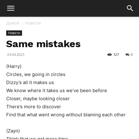
Домой
Новости
Новости
Same mistakes
05.04.2025
127
0
(Harry)
Circles, we going in circles
Dizzy’s all it makes us
We know where it takes us we’ve been before
Closer, maybe looking closer
There’s more to discover
Find that what went wrong without blaming each other
(Zayn)
Think that we got more time