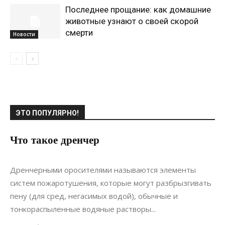
Последнее прощание: как домашние
животные узнают о своей скорой
смерти
Новости
ЭТО ПОПУЛЯРНО!
Что такое дренчер
07.05.2022
0
Коммуникации
Дренчерными оросителями называются элементы
систем пожаротушения, которые могут разбрызгивать
пену (для сред, негасимых водой), обычные и
тонкораспыленные водяные растворы...