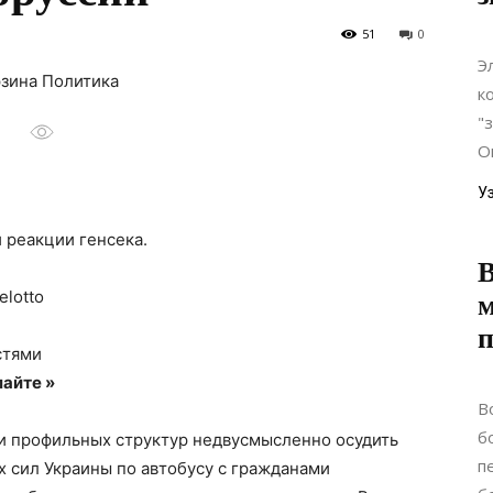
51
0
Э
рзина Политика
к
"
Он
У
 реакции генсека.
В
elotto
стями
айте »
В
б
 и профильных структур недвусмысленно осудить
п
 сил Украины по автобусу с гражданами