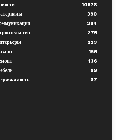
овости
10828
атериалы
390
оммуникации
294
троительство
275
нтерьеры
223
изайн
156
емонт
136
ебель
89
едвижимость
87