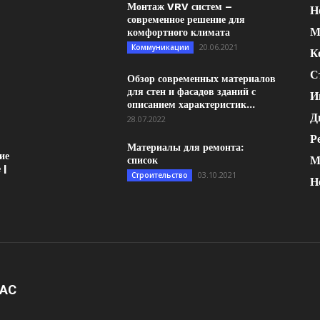
Монтаж VRV систем –
Н
современное решение для
М
комфортного климата
20.06.2021
Коммуникации
К
С
Обзор современных материалов
для стен и фасадов зданий с
И
описанием характеристик...
Д
28.07.2022
Р
Материалы для ремонта:
ие
М
список
 |
03.10.2021
Строительство
Н
НАС