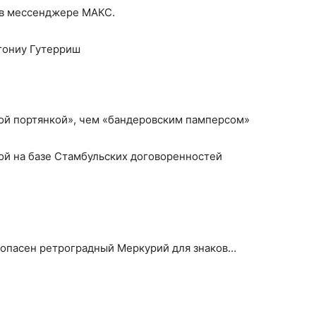
 в мессенджере МАКС.
тониу Гутерриш
ой портянкой», чем «бандеровским памперсом»
ной на базе Стамбульских договоренностей
м опасен ретроградный Меркурий для знаков…