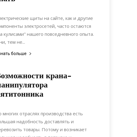
05.08.2024
0
Коммуникации
лектрические щиты на сайте, как и другие
омпоненты электросетей, часто остаются
за кулисами" нашего повседневного опыта.
и, тем не...
знать больше
озможности крана-
манипулятора
пятитонника
02.03.2020
0
Строительство
о многих отраслях производства есть
ольшая надобность доставлять и
еревозить товары. Потому и возникает