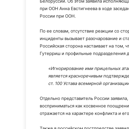
Белоруссии. Об этом заявила исполняющ
при ООН Анна Евстигнеева в ходе заседа
России при ООН.
По ее словам, отсутствие реакции со ст
инциденты вызывает разочарование и ст
Российская сторона настаивает на том, 
Гутерриш и профильные подразделения 
«Игнорирование ими прицельных ата
является красноречивым подтвержде
ст. 100 Устава всемирной организации
Отдельно представитель России заявила,
восприниматься как косвенное поощрение
отражается на характере конфликта и его
Также в российском постпредстве заявил