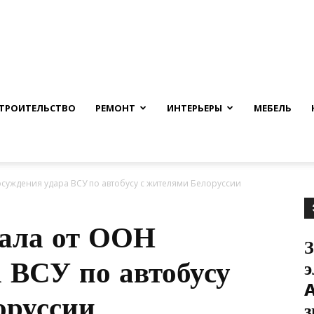
nfmuh.ru
ТРОИТЕЛЬСТВО
РЕМОНТ
ИНТЕРЬЕРЫ
МЕБЕЛЬ
суждения удара ВСУ по автобусу с жителями Белоруссии
вала от ООН
З
 ВСУ по автобусу
э
A
оруссии
з