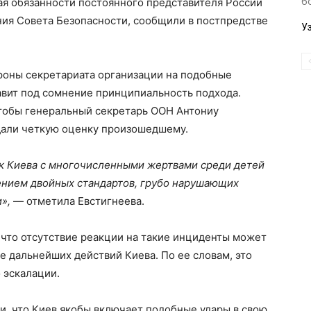
б
ая обязанности постоянного представителя России
ния Совета Безопасности, сообщили в постпредстве
У
ороны секретариата организации на подобные
авит под сомнение принципиальность подхода.
чтобы генеральный секретарь ООН Антониу
дали четкую оценку произошедшему.
к Киева с многочисленными жертвами среди детей
нием двойных стандартов, грубо нарушающих
»,
— отметила Евстигнеева.
 что отсутствие реакции на такие инциденты может
 дальнейших действий Киева. По ее словам, это
 эскалации.
и, что Киев якобы включает подобные удары в свою