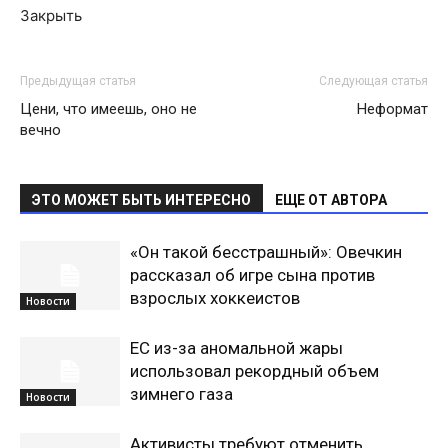
Закрыть
Предыдущая статья
Следующая статья
Цени, что имеешь, оно не
Неформат
вечно
ЭТО МОЖЕТ БЫТЬ ИНТЕРЕСНО
ЕЩЕ ОТ АВТОРА
«Он такой бесстрашный»: Овечкин
рассказал об игре сына против
взрослых хоккеистов
Новости
ЕС из-за аномальной жары
использовал рекордный объем
зимнего газа
Новости
Активисты требуют отменить