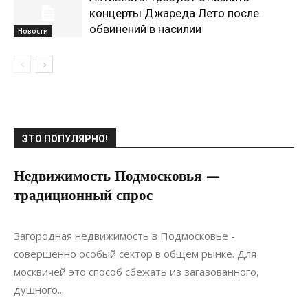
концерты Джареда Лето после
обвинений в насилии
Новости
ЭТО ПОПУЛЯРНО!
Недвижимость Подмосковья —
традиционный спрос
28.07.2021
0
Недвижимость
Загородная недвижимость в Подмосковье -
совершенно особый сектор в общем рынке. Для
москвичей это способ сбежать из загазованного,
душного...