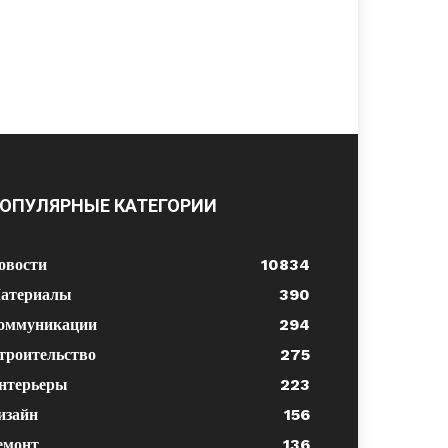
ОПУЛЯРНЫЕ КАТЕГОРИИ
овости
10834
атериалы
390
оммуникации
294
троительство
275
нтерьеры
223
изайн
156
емонт
136