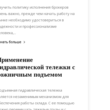
Коммуникации
зучить политику исполнения брокеров
чень важно, прежде чем начать работу на
ынке необходимо удостовериться в
адежности и профессионализме
ловека,...
знать больше
Применение
идравлической тележки с
ножничным подъемом
26.01.2021
0
Интерьеры
одъемная гидравлическая тележка
вляется незаменимым механизмом для
беспечения работы склада. С ее помощью
ожно перемещать тяжелые грузы и с...