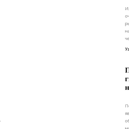
И
о
р
н
че
У
г
П
я
,
о
м