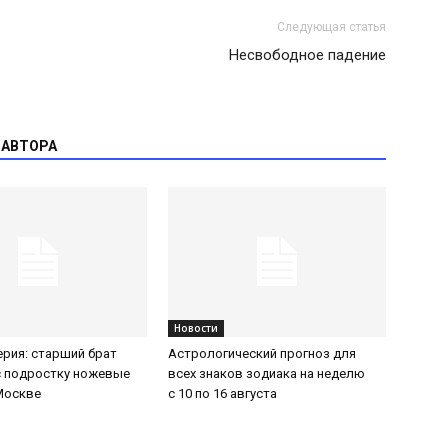
Следующая статья
Несвободное падение
 АВТОРА
Новости
ерия: старший брат
Астрологический прогноз для
с подростку ножевые
всех знаков зодиака на неделю
Москве
с 10 по 16 августа