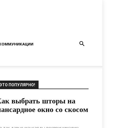
КОММУНИКАЦИИ
ЭТО ПОПУЛЯРНО!
ак выбрать шторы на
ансардное окно со скосом
29.09.2021
0
Дизайн
е так давно мансарды воспринимались