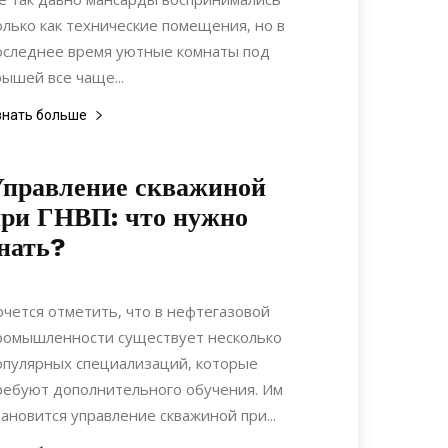
олько как технические помещения, но в
оследнее время уютные комнаты под
рышей все чаще...
знать больше
правление скважиной
ри ГНВП: что нужно
нать?
13.11.2019
0
Строительство
очется отметить, что в нефтегазовой
ромышленности существует несколько
опулярных специализаций, которые
ребуют дополнительного обучения. Им
тановится управление скважиной при...