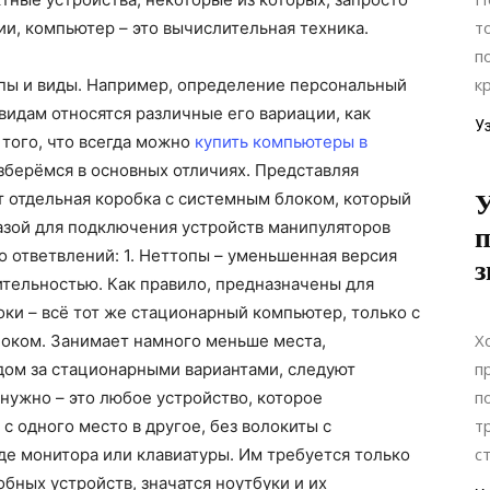
т
и, компьютер – это вычислительная техника.
п
к
пы и виды. Например, определение персональный
 видам относятся различные его вариации, как
У
 того, что всегда можно
купить компьютеры в
азберёмся в основных отличиях. Представляя
т отдельная коробка с системным блоком, который
У
азой для подключения устройств манипуляторов
п
го ответвлений: 1. Неттопы – уменьшенная версия
з
ительностью. Как правило, предназначены для
ки – всё тот же стационарный компьютер, только с
Х
оком. Занимает намного меньше места,
п
дом за стационарными вариантами, следуют
п
 нужно – это любое устройство, которое
т
с одного место в другое, без волокиты с
с
 монитора или клавиатуры. Им требуется только
бных устройств, значатся ноутбуки и их