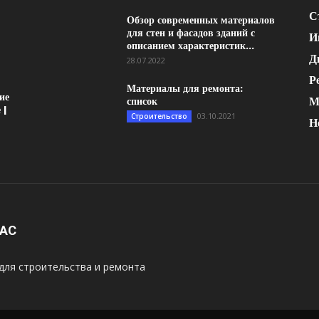
С
Обзор современных материалов
для стен и фасадов зданий с
И
описанием характеристик...
Д
28.07.2022
Р
Материалы для ремонта:
ие
М
список
 |
03.10.2021
Строительство
Н
НАС
для строительства и ремонта