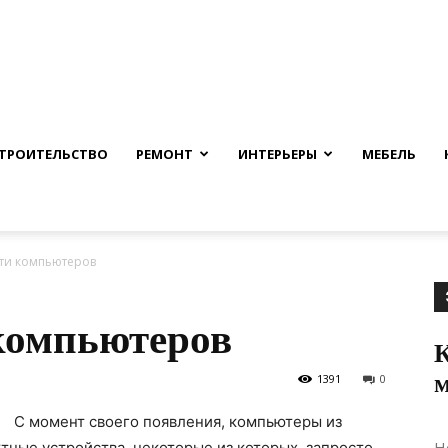
nfmuh.ru
ТРОИТЕЛЬСТВО
РЕМОНТ
ИНТЕРЬЕРЫ
МЕБЕЛЬ
ти компьютеров
компьютеров
К
м
1391
0
С момент своего появления, компьютеры из
Н
тные устройства, некоторые из которых, запросто