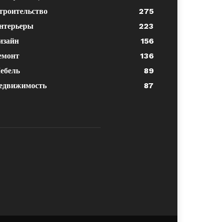
троительство
275
нтерьеры
223
изайн
156
емонт
136
ебель
89
едвижимость
87