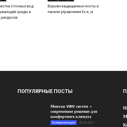
истки сточных вод:
Взрывозащищенные посты и
ружающей среды и
панели управления Ex e, ia
 ресурсов
ПОПУЛЯРНЫЕ ПОСТЫ
П
Монтаж VRV систем –
Н
современное решение для
М
комфортного климата
20.06.2021
Коммуникации
К