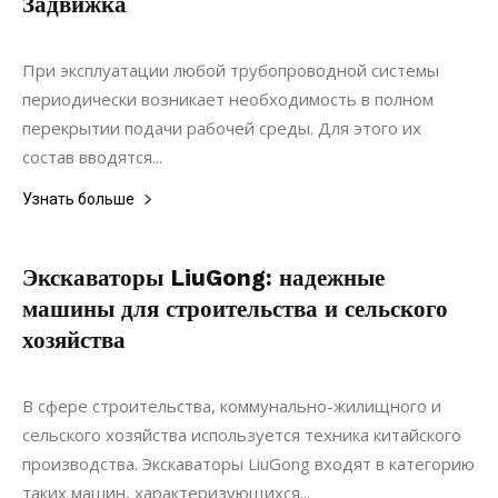
Задвижка
16.02.2020
0
Материалы
При эксплуатации любой трубопроводной системы
периодически возникает необходимость в полном
перекрытии подачи рабочей среды. Для этого их
состав вводятся...
Узнать больше
Экскаваторы LiuGong: надежные
машины для строительства и сельского
хозяйства
22.11.2021
0
Строительство
В сфере строительства, коммунально-жилищного и
сельского хозяйства используется техника китайского
производства. Экскаваторы LiuGong входят в категорию
таких машин, характеризующихся...