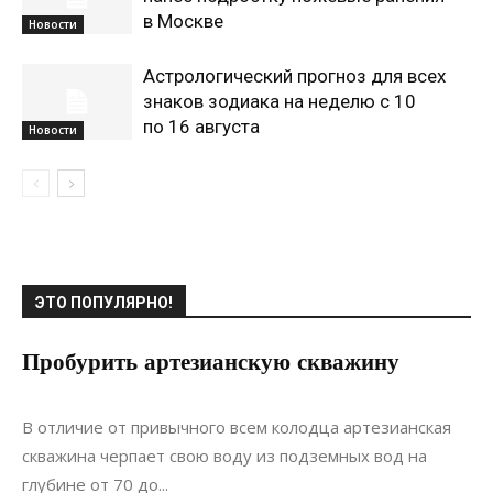
в Москве
Новости
Астрологический прогноз для всех
знаков зодиака на неделю с 10
по 16 августа
Новости
ЭТО ПОПУЛЯРНО!
Пробурить артезианскую скважину
17.07.2017
0
Коммуникации
В отличие от привычного всем колодца артезианская
скважина черпает свою воду из подземных вод на
глубине от 70 до...