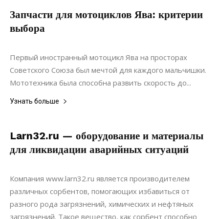
Запчасти для мотоциклов Ява: критерии
выбора
02.08.2020
0
Ремонт
Первый иностранный мотоцикл Ява на просторах
Советского Союза был мечтой для каждого мальчишки.
Мототехника была способна развить скорость до...
Узнать больше
Larn32.ru — оборудование и материалы
для ликвидации аварийных ситуаций
01.05.2019
0
Коммуникации
Компания www.larn32.ru является производителем
различных сорбентов, помогающих избавиться от
разного рода загрязнений, химических и нефтяных
загрязнений. Такое вещество, как сорбент способно