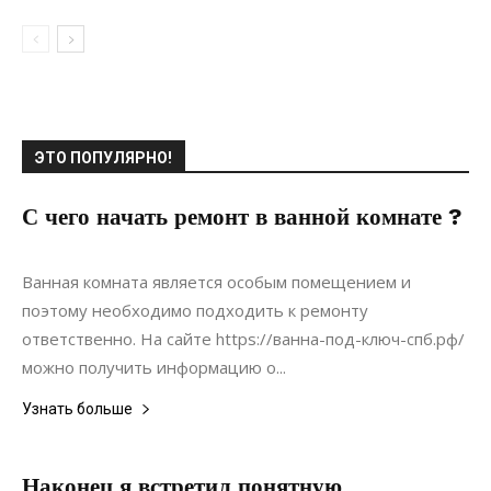
ЭТО ПОПУЛЯРНО!
С чего начать ремонт в ванной комнате ?
10.08.2020
0
Ремонт
Ванная комната является особым помещением и
поэтому необходимо подходить к ремонту
ответственно. На сайте https://ванна-под-ключ-спб.рф/
можно получить информацию о...
Узнать больше
Наконец я встретил понятную