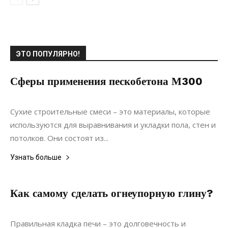
ЭТО ПОПУЛЯРНО!
Сферы применения пескобетона М300
10.02.2022
0
Материалы
Сухие строительные смеси – это материалы, которые
используются для выравнивания и укладки пола, стен и
потолков. Они состоят из...
Узнать больше
Как самому сделать огнеупорную глину?
15.02.2022
0
Строительство
Правильная кладка печи – это долговечность и