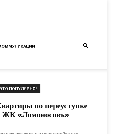
КОММУНИКАЦИИ
ЭТО ПОПУЛЯРНО!
вартиры по переуступке
в ЖК «Ломоносовъ»
20.07.2019
0
Недвижимость
ри покупке жилья в новостройке все