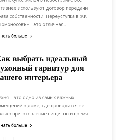
ктивнее используют договор передачи
рава собственности. Переуступка в ЖК
Ломоносовъ» - это отличная...
знать больше
ак выбрать идеальный
ухонный гарнитур для
ашего интерьера
20.06.2022
0
Интерьеры
ухня – это одно из самых важных
омещений в доме, где проводится не
олько приготовление пищи, но и время...
знать больше