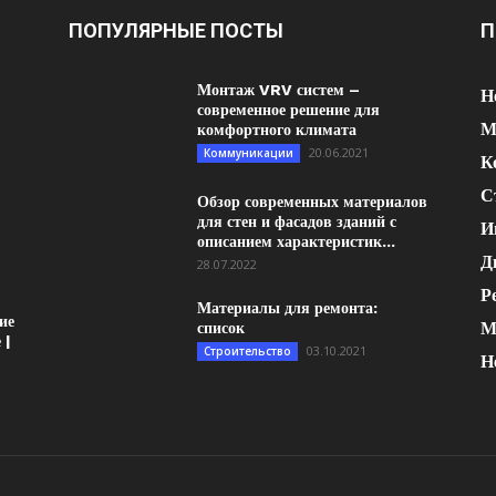
ПОПУЛЯРНЫЕ ПОСТЫ
П
Монтаж VRV систем –
Н
современное решение для
М
комфортного климата
20.06.2021
Коммуникации
К
С
Обзор современных материалов
для стен и фасадов зданий с
И
описанием характеристик...
Д
28.07.2022
Р
Материалы для ремонта:
ие
М
список
 |
03.10.2021
Строительство
Н