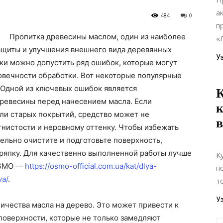
а
484
0
п
Пропитка древесины маслом, один из наиболее
«
ащиты и улучшения внешнего вида деревянных
У
ки можно допустить ряд ошибок, которые могут
говечности обработки. Вот некоторые популярные
 Одной из ключевых ошибок является
К
древесины перед нанесением масла. Если
к
или старых покрытий, средство может не
в
ятнистости и неровному оттенку. Чтобы избежать
ельно очистите и подготовьте поверхность,
тряпку. Для качественно выполненной работы лучше
К
OSMO —
https://osmo-official.com.ua/kat/dlya-
п
va/
.
т
У
ичества масла на дерево. Это может привести к
поверхности, которые не только замедляют