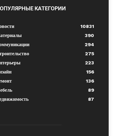
ОПУЛЯРНЫЕ КАТЕГОРИИ
овости
10831
атериалы
390
оммуникации
294
троительство
275
нтерьеры
223
изайн
156
емонт
136
ебель
89
едвижимость
87