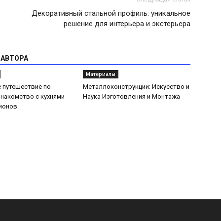
Декоративный стальной профиль: уникальное
решение для интерьера и экстерьера
 АВТОРА
Материалы
 путешествие по
Металлоконструкции: Искусство и
Знакомство с кухнями
Наука Изготовления и Монтажа
ионов