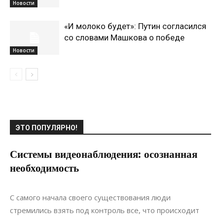
Новости
«И молоко будет»: Путин согласился
со словами Машкова о победе
Новости
ЭТО ПОПУЛЯРНО!
Системы видеонаблюдения: осознанная
необходимость
26.12.2021
0
Коммуникации
С самого начала своего существования люди
стремились взять под контроль все, что происходит