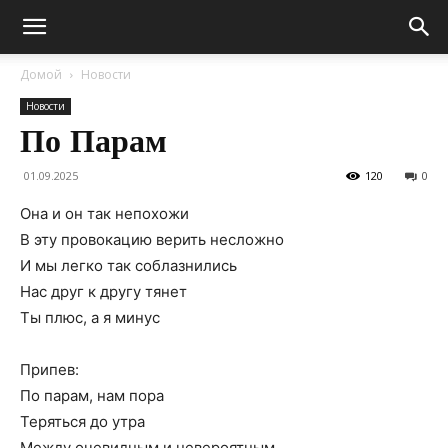
Домой
Новости
Новости
По Парам
01.09.2025
120
0
Она и он так непохожи
В эту провокацию верить несложно
И мы легко так соблазнились
Нас друг к другу тянет
Ты плюс, а я минус
Припев:
По парам, нам пора
Теряться до утра
Между очевидным и невероятным