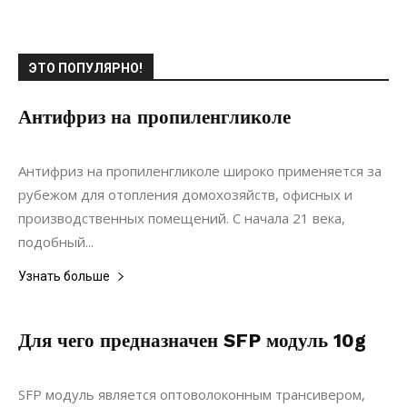
ЭТО ПОПУЛЯРНО!
Антифриз на пропиленгликоле
03.08.2020
0
Строительство
Антифриз на пропиленгликоле широко применяется за
рубежом для отопления домохозяйств, офисных и
производственных помещений. С начала 21 века,
подобный...
Узнать больше
Для чего предназначен SFP модуль 10g
22.05.2022
0
Материалы
SFP модуль является оптоволоконным трансивером,