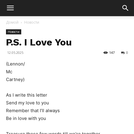
Домой
Новости
Новости
P.S. I Love You
12.05.2025
147
0
(Lennon/
Mc
Cartney)
As I write this letter
Send my love to you
Remember that I’ll always
Be in love with you
Treasure these few words till we’re together