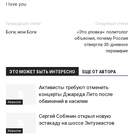
I love you
Предыдущая статья
Следующая статья
Боги, мои Боги
«Это уловка»: политолог
объяснил, почему Россия
отвергла 30-дневное
перемирие
ЭТО МОЖЕТ БЫТЬ ИНТЕРЕСНО
ЕЩЕ ОТ АВТОРА
Активисты требуют отменить
концерты Джареда Лето после
обвинений в насилии
Новости
Сергей Собянин открыл новую
эстакаду на шоссе Энтузиастов
Новости