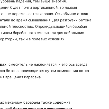
уровень падения, тем выше энергия,
щения будет почти вертикальной, то лезвия
и он не перемешается хорошо. Ось обычно ставят
онтали во время смешивания. Для разгрузки бетона
тальной плоскостью. Опрокидывающийся барабан
 типом барабанного смесителя для небольших
боратории, так и в полевых условиях
ках
, смеситель не наклоняется, и его ось всегда
зка бетона производится путем помещения лотка
ния вращения барабана.
ах механизм барабана также содержит
ают ещё
бетономешалки с реверсивным