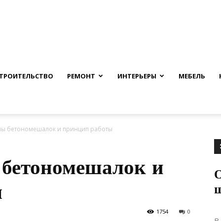
nfmuh.ru
ТРОИТЕЛЬСТВО
РЕМОНТ
ИНТЕРЬЕРЫ
МЕБЕЛЬ
пы бетономешалок и принцип работы
бетономешалок и
О
ы
1754
0
В