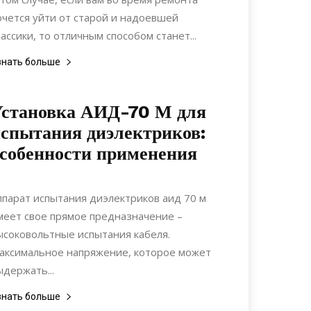
очется уйти от старой и надоевшей
лассики, то отличным способом станет...
знать больше
Установка АИД-70 М для
спытания диэлектриков:
собенности применения
16.04.2020
0
Материалы
ппарат испытания диэлектриков аид 70 м
меет свое прямое предназначение –
ысоковольтные испытания кабеля.
аксимальное напряжение, которое может
ыдержать...
знать больше