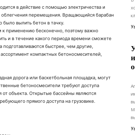
дится в действие с помощью электричества и
х
ля облегчения перемещения. Вращающийся барабан
к
 было вылить бетон в тачку.
У
 к применению бесконечно, поэтому важно
ить и в течение какого периода времени сможете
а подготавливаются быстрее, чем другие,
 ассортимент компактных бетоносмесителей,
и
о
здная дорога или баскетбольная площадка, могут
дственные бетоносмесители требуют доступа
А
я от объекта. Открытые бассейны являются
и
ребующего прямого доступа на грузовике.
в
М
в
У