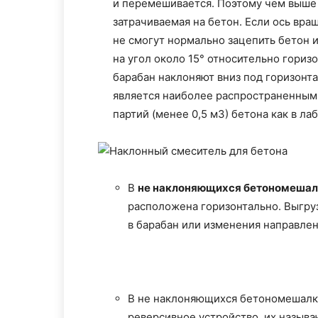
и перемешивается. Поэтому чем выше 
затрачиваемая на бетон. Если ось вра
не смогут нормально зацепить бетон 
на угол около 15° относительно гориз
барабан наклоняют вниз под горизон
является наиболее распространенным
партий (менее 0,5 м3) бетона как в ла
В
не наклоняющихся бетономешал
расположена горизонтально. Выгру
в барабан или изменения направле
В не наклоняющихся бетономешалк
реверсивное устройство, их назыв