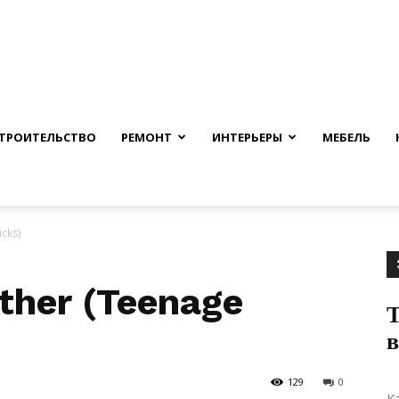
nfmuh.ru
ТРОИТЕЛЬСТВО
РЕМОНТ
ИНТЕРЬЕРЫ
МЕБЕЛЬ
cks)
ther (Teenage
Т
в
129
0
К