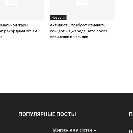
Новости
номальной жары
Активисты требуют отменить
ал рекордный объем
концерты Джареда Лето после
за
обвинений в насилии
ПОПУЛЯРНЫЕ ПОСТЫ
П
Монтаж VRV систем –
Н