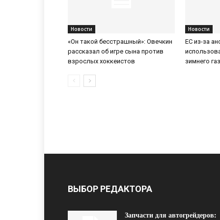
Новости
Новости
«Он такой бесстрашный»: Овечкин
ЕС из-за а
рассказал об игре сына против
использов
взрослых хоккеистов
зимнего га
ВЫБОР РЕДАКТОРА
Запчасти для автогрейдеров: