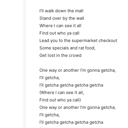
I’ll walk down the mall
Stand over by the wall
Where I can see it all
Find out who ya call
Lead you to the supermarket checkout
Some specials and rat food,
Get lost in the crowd
One way or another I’m gonna getcha,
I’ll getcha,
I’ll getcha getcha getcha getcha
(Where I can see it all,
Find out who ya call)
One way or another I’m gonna getcha,
I’ll getcha,
I’ll getcha getcha getcha getcha