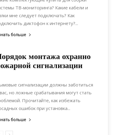
истемы ТВ-мониторинга? Какие кабели и
илки мне следует подключать? Как
одключить диктофон к интернету?...
знать больше
орядок монтажа охранно
ожарной сигнализации
15.08.2021
0
Коммуникации
ымовые сигнализации должны заботиться
 вас, но ложные срабатывания могут стать
роблемой. Прочитайте, как избежать
осадных ошибок при установка...
знать больше