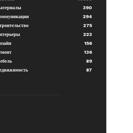
атериалы
390
оммуникации
294
троительство
275
нтерьеры
223
изайн
156
емонт
136
ебель
89
едвижимость
87