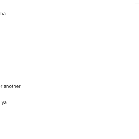
cha
 or another
k ya