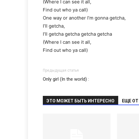
(Where I can see it all,
Find out who ya call)
One way or another I’m gonna getcha,
I’ll getcha,
I’ll getcha getcha getcha getcha
(Where I can see it all,
Find out who ya call)
Предыдущая статья
Only girl (In the world) :
ЭТО МОЖЕТ БЫТЬ ИНТЕРЕСНО
ЕЩЕ ОТ