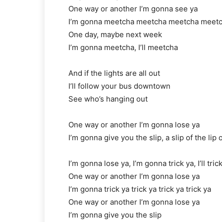
One way or another I’m gonna see ya
I’m gonna meetcha meetcha meetcha meet
One day, maybe next week
I’m gonna meetcha, I’ll meetcha
And if the lights are all out
I’ll follow your bus downtown
See who’s hanging out
One way or another I’m gonna lose ya
I’m gonna give you the slip, a slip of the lip
I’m gonna lose ya, I’m gonna trick ya, I’ll tric
One way or another I’m gonna lose ya
I’m gonna trick ya trick ya trick ya trick ya
One way or another I’m gonna lose ya
I’m gonna give you the slip