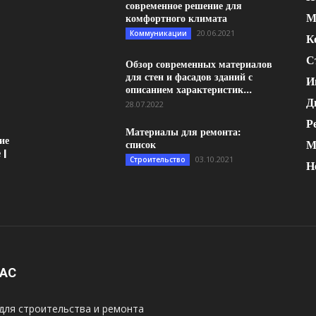
современное решение для
М
комфортного климата
20.06.2021
Коммуникации
К
С
Обзор современных материалов
для стен и фасадов зданий с
И
описанием характеристик...
Д
28.07.2022
Р
Материалы для ремонта:
ие
М
список
 |
03.10.2021
Строительство
Н
НАС
для строительства и ремонта