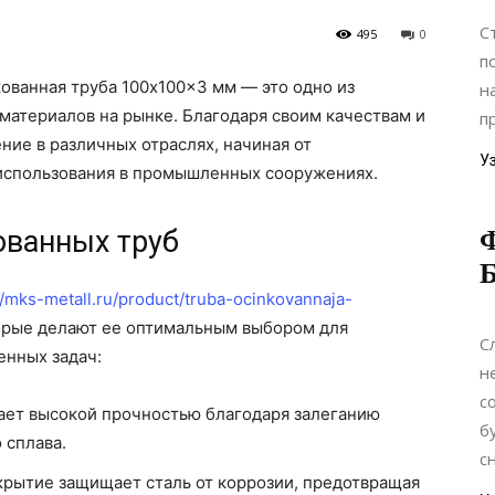
С
495
0
п
ованная труба 100x100x3 мм — это одно из
н
материалов на рынке. Благодаря своим качествам и
п
ие в различных отраслях, начиная от
У
 использования в промышленных сооружениях.
Ф
ованных труб
//mks-metall.ru/product/truba-ocinkovannaja-
орые делают ее оптимальным выбором для
С
нных задач:
н
с
ает высокой прочностью благодаря залеганию
б
 сплава.
с
крытие защищает сталь от коррозии, предотвращая