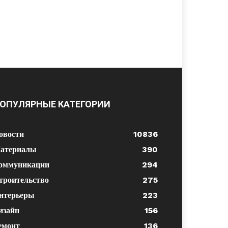
ОПУЛЯРНЫЕ КАТЕГОРИИ
овости
10836
атериалы
390
оммуникации
294
троительство
275
нтерьеры
223
изайн
156
емонт
136