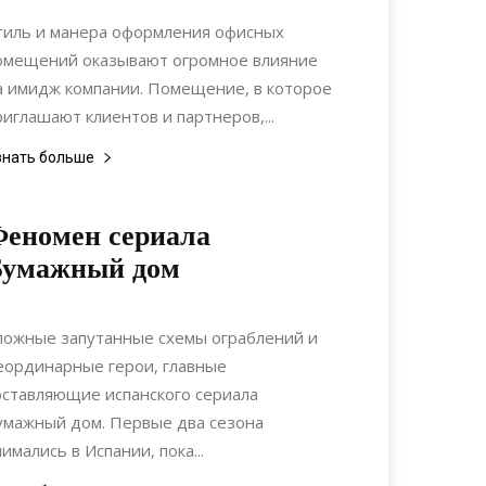
Ремонт
тиль и манера оформления офисных
омещений оказывают огромное влияние
а имидж компании. Помещение, в которое
риглашают клиентов и партнеров,...
знать больше
еномен сериала
Бумажный дом
25.08.2021
0
Дизайн
ложные запутанные схемы ограблений и
еординарные герои, главные
оставляющие испанского сериала
умажный дом. Первые два сезона
нимались в Испании, пока...