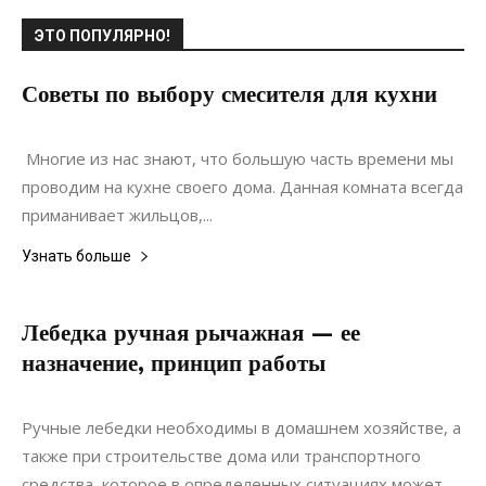
ЭТО ПОПУЛЯРНО!
Советы по выбору смесителя для кухни
12.06.2020
0
Коммуникации
Многие из нас знают, что большую часть времени мы
проводим на кухне своего дома. Данная комната всегда
приманивает жильцов,...
Узнать больше
Лебедка ручная рычажная — ее
назначение, принцип работы
09.01.2021
0
Материалы
Ручные лебедки необходимы в домашнем хозяйстве, а
также при строительстве дома или транспортного
средства, которое в определенных ситуациях может...