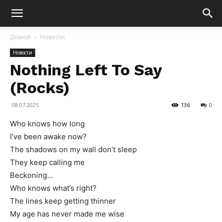
Домой
Новости
Новости
Nothing Left To Say
(Rocks)
08.07.2025
136
0
Who knows how long
I’ve been awake now?
The shadows on my wall don’t sleep
They keep calling me
Beckoning…
Who knows what’s right?
The lines keep getting thinner
My age has never made me wise