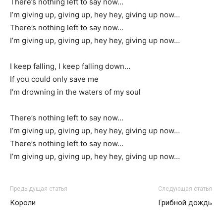
There’s nothing left to say now…
I’m giving up, giving up, hey hey, giving up now…
There’s nothing left to say now…
I’m giving up, giving up, hey hey, giving up now…
I keep falling, I keep falling down…
If you could only save me
I’m drowning in the waters of my soul
There’s nothing left to say now…
I’m giving up, giving up, hey hey, giving up now…
There’s nothing left to say now…
I’m giving up, giving up, hey hey, giving up now…
Предыдущая статья
Следующая статья
Короли
Грибной дождь