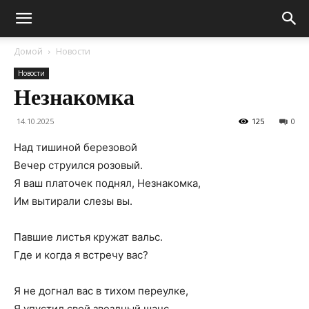
Домой
Новости
Новости
Незнакомка
14.10.2025
125
0
Над тишиной березовой
Вечер струился розовый.
Я ваш платочек поднял, Незнакомка,
Им вытирали слезы вы.
Павшие листья кружат вальс.
Где и когда я встречу вас?
Я не догнал вас в тихом переулке,
Я упустил свой звездный шанс.