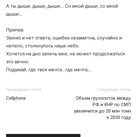
А ты дыши, дыши, дыши… Со мной дыши, со мной
дыши…
Припев:
Звоню и нет ответа, ошибка незаметна, случайно и
нелепо, столкнулось наше небо.
Хочется на дно залечь мне, не может продолжаться
это вечно.
Подумай, где твоя мечта…где мечта…
Предыдущая статья
Следующая статья
Cellphone
Объем грузопоток между
РФ и КНР по СМП
увеличится до 20 млн тонн
к 2030 году