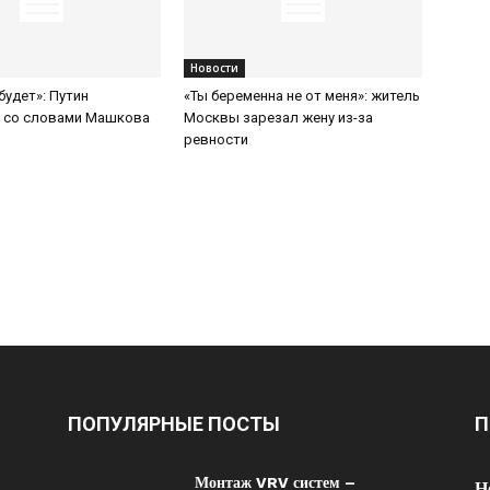
Новости
будет»: Путин
«Ты беременна не от меня»: житель
я со словами Машкова
Москвы зарезал жену из-за
ревности
ПОПУЛЯРНЫЕ ПОСТЫ
П
Монтаж VRV систем –
Н