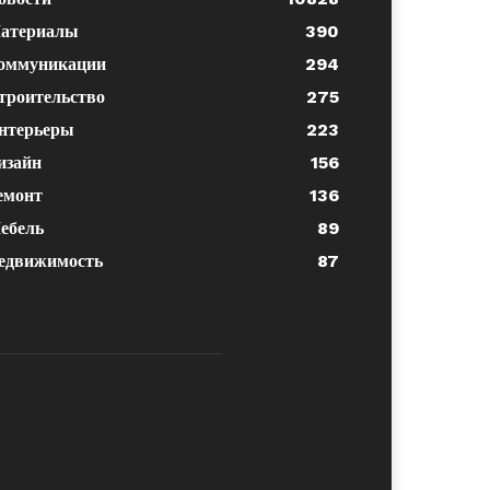
атериалы
390
оммуникации
294
троительство
275
нтерьеры
223
изайн
156
емонт
136
ебель
89
едвижимость
87