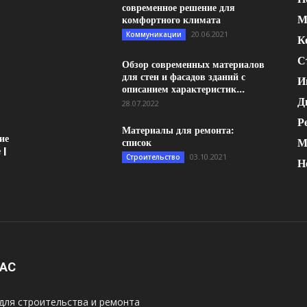
современное решение для
М
комфортного климата
20.06.2021
Коммуникации
К
С
Обзор современных материалов
для стен и фасадов зданий с
И
описанием характеристик...
Д
28.07.2022
Р
Материалы для ремонта:
ие
М
список
 |
03.10.2021
Строительство
Н
НАС
для строительства и ремонта