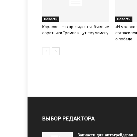
Новости
Новости
Карлсона — в президенты: бывшие
«И молоко 
соратники Трампа ищут ему замену
согласилс
о победе
ВЫБОР РЕДАКТОРА
Запчасти для автогрейдеров: