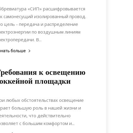
Строительство
ббревиатура «СИП» расшифровывается
ак самонесущий изолированный провод.
го цель - передача и распределение
лектроэнергии по воздушным линиям
лектропередачи. В...
знать больше
ребования к освещению
оккейной площадки
12.02.2020
0
Дизайн
ри любых обстоятельствах освещение
грает большую роль в нашей жизни и
еятельности, что действительно
озволяет с большим комфортом и...