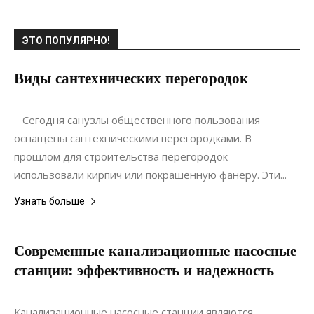
ЭТО ПОПУЛЯРНО!
Виды сантехнических перегородок
21.12.2019
0
Интерьеры
Сегодня санузлы общественного пользования
оснащены сантехническими перегородками. В
прошлом для строительства перегородок
использовали кирпич или покрашенную фанеру. Эти...
Узнать больше
Современные канализационные насосные
станции: эффективность и надежность
20.06.2022
0
Коммуникации
Канализационные насосные станции являются