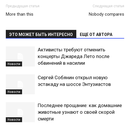
Предыдущая статья
Следующая статья
More than this
Nobody compares
ЭТО МОЖЕТ БЫТЬ ИНТЕРЕСНО
ЕЩЕ ОТ АВТОРА
Активисты требуют отменить
концерты Джареда Лето после
обвинений в насилии
Новости
Сергей Собянин открыл новую
эстакаду на шоссе Энтузиастов
Новости
Последнее прощание: как домашние
животные узнают о своей скорой
смерти
Новости