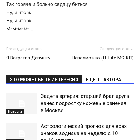
Так горяче и больно сердцу биться
Ну, и что ж
Ну, и что ж..
М-м-м-м-…
Предыдущая статья
Следующая статья
Я Встретил Девушку
Невозможно (ft. Life MC КП)
ЭТО МОЖЕТ БЫТЬ ИНТЕРЕСНО
ЕЩЕ ОТ АВТОРА
Задета артерия: старший брат друга
нанес подростку ножевые ранения
в Москве
Новости
Астрологический прогноз для всех
знаков зодиака на неделю с 10