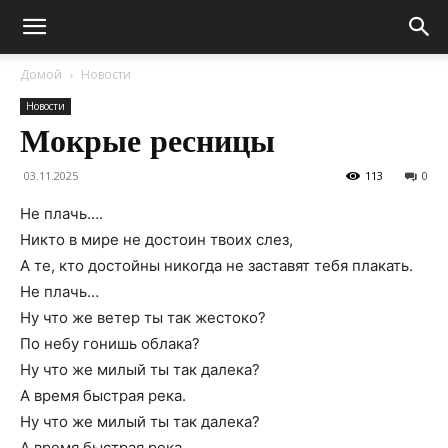
Домой
Новости
Новости
Мокрые ресницы
03.11.2025
113
0
Не плачь….
Никто в мире не достоин твоих слез,
А те, кто достойны никогда не заставят тебя плакать.
Не плачь…
Ну что же ветер ты так жестоко?
По небу гонишь облака?
Ну что же милый ты так далека?
А время быстрая река.
Ну что же милый ты так далека?
А время быстрая река.