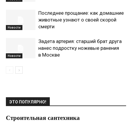
Последнее прощание: как домашние
животные узнают о своей скорой
смерти
Новости
Задета артерия: старший брат друга
нанес подростку ножевые ранения
в Москве
Новости
ЭТО ПОПУЛЯРНО!
Строительная сантехника
03.06.2017
0
Строительство