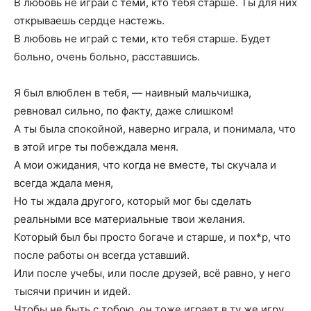
В любовь не играй с теми, кто тебя старше. Ты для них
открываешь сердце настежь.
В любовь не играй с теми, кто тебя старше. Будет
больно, очень больно, расставшись.
Я был влюблен в тебя, — наивный мальчишка,
ревновал сильно, по факту, даже слишком!
А ты была спокойной, наверно играла, и понимала, что
в этой игре ты побеждала меня.
А мои ожидания, что когда не вместе, ты скучала и
всегда ждала меня,
Но ты ждала другого, который мог бы сделать
реальными все материальные твои желания.
Который был бы просто богаче и старше, и пох*р, что
после работы он всегда уставший.
Или после учебы, или после друзей, всё равно, у него
тысячи причин и идей.
Чтобы не быть с тобою, он тоже играет в ту же игру,