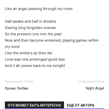
Like an angel passing through my room
Half awake and half in dreams
Seeing long forgotten scenes
So the present runs into the past
Now and then become entwined, playing games within
my mind
Like the embers as they die
Love was one prolonged good-bye
And it all comes back to me tonight
Предыдущая статья
Следующая статья
Кроме Любви
Night Angel
ЭТО МОЖЕТ БЫТЬ ИНТЕРЕСНО
ЕЩЕ ОТ АВТОРА