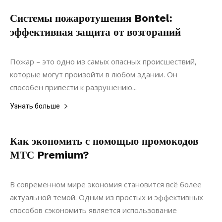
Системы пожаротушения Bontel:
эффективная защита от возгораний
29.07.2022
0
Коммуникации
Пожар – это одно из самых опасных происшествий,
которые могут произойти в любом здании. Он
способен привести к разрушению...
Узнать больше
Как экономить с помощью промокодов
МТС Premium?
15.06.2022
0
Коммуникации
В современном мире экономия становится всё более
актуальной темой. Одним из простых и эффективных
способов сэкономить является использование