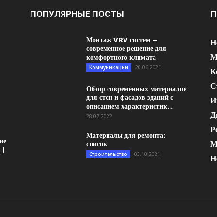
ПОПУЛЯРНЫЕ ПОСТЫ
П
Монтаж VRV систем –
Н
современное решение для
М
комфортного климата
20.06.2021
Коммуникации
К
С
Обзор современных материалов
для стен и фасадов зданий с
И
описанием характеристик...
Д
28.07.2022
Р
Материалы для ремонта:
ие
М
список
 |
03.10.2021
Строительство
Н