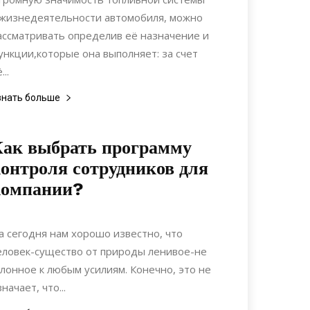
 жизнедеятельности автомобиля, можно
ассматривать определив её назначение и
ункции,которые она выполняет: за счет
...
знать больше
ак выбрать программу
онтроля сотрудников для
компании?
03.08.2020
0
Коммуникации
а сегодня нам хорошо известно, что
еловек-существо от природы ленивое-не
клонное к любым усилиям. Конечно, это не
начает, что...