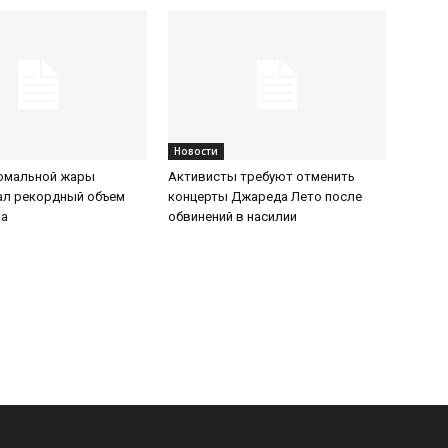
Новости
номальной жары
Активисты требуют отменить
ал рекордный объем
концерты Джареда Лето после
за
обвинений в насилии