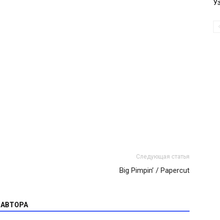
У
Следующая статья
Big Pimpin’ / Papercut
 АВТОРА