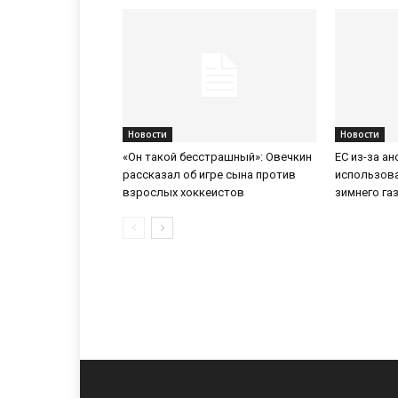
Новости
Новости
«Он такой бесстрашный»: Овечкин
ЕС из-за а
рассказал об игре сына против
использов
взрослых хоккеистов
зимнего га