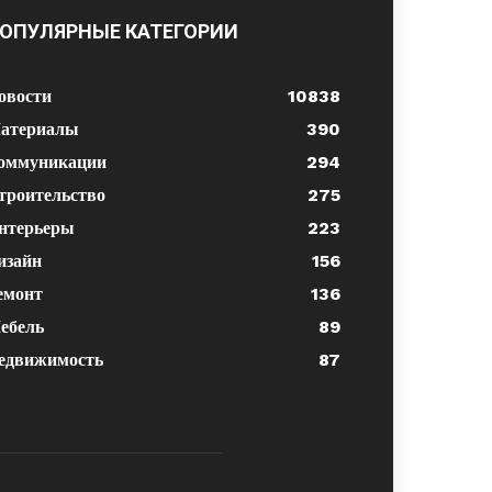
ОПУЛЯРНЫЕ КАТЕГОРИИ
овости
10838
атериалы
390
оммуникации
294
троительство
275
нтерьеры
223
изайн
156
емонт
136
ебель
89
едвижимость
87