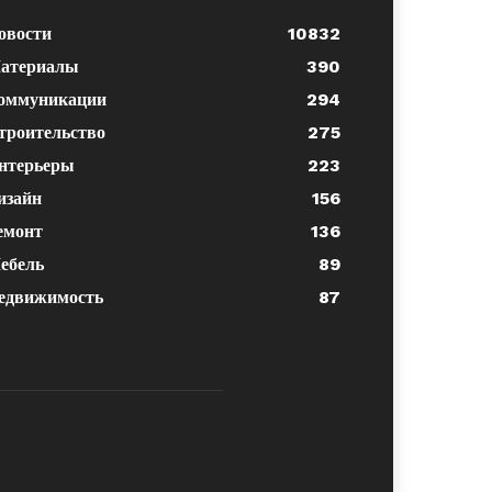
овости
10832
атериалы
390
оммуникации
294
троительство
275
нтерьеры
223
изайн
156
емонт
136
ебель
89
едвижимость
87