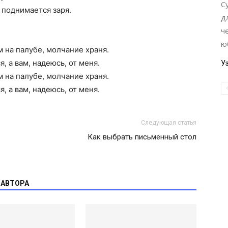
С
 поднимается заря.
д
ч
ю
м на палубе, молчание храня.
я, а вам, надеюсь, от меня.
У
м на палубе, молчание храня.
я, а вам, надеюсь, от меня.
Следующая статья
Как выбрать письменный стол
 АВТОРА