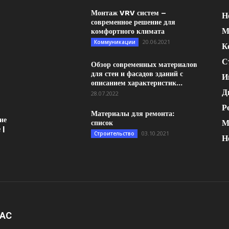
Монтаж VRV систем –
Н
современное решение для
М
комфортного климата
20.06.2021
Коммуникации
К
С
Обзор современных материалов
для стен и фасадов зданий с
И
описанием характеристик...
Д
28.07.2022
Р
Материалы для ремонта:
ие
М
список
 |
03.10.2021
Строительство
Н
НАС