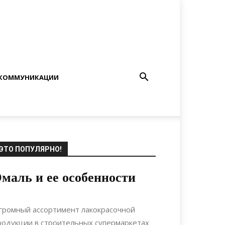
КОММУНИКАЦИИ
ЭТО ПОПУЛЯРНО!
маль и ее особенности
22.06.2022
0
Материалы
громный ассортимент лакокрасочной
родукции в строительных супермаркетах