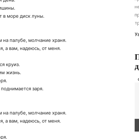
н
тишины.
п
т в море диск луны.
тр
У
м на палубе, молчание храня.
я, а вам, надеюсь, от меня.
П
ся круиз.
д
им жизнь.
ря.
 поднимается заря.
м на палубе, молчание храня.
я, а вам, надеюсь, от меня.
ря.