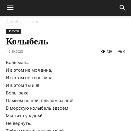
Домой
Новости
Новости
Колыбель
13.10.2025
120
0
Боль моя…
И в этом не моя вина,
И в этом не твоя вина,
И в этом ты и я!
Боль-река!
Плывём по ней, плывём за ней!
В морскую колыбель вдвоём
Мы тихо упадём!
Не вернуть…
Тебя и многих нет со мной.