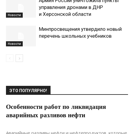
Армия России уничтожила пункты
управления дронами в ДНР
и Херсонской области
Новости
Минпросвещения утвердило новый
перечень школьных учебников
Новости
ЭТО ПОПУЛЯРНО!
Особенности работ по ликвидация
аварийных разливов нефти
14.12.2018
0
Материалы
Аварийные разливы нефти и нефтепродуктов, которые