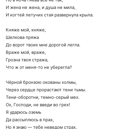
И жена не жена, и душа не мила,
И когтей летучих стая развернула крыла.
Княже мой, княже,
Шелкова пряжа
До ворот твоих мне дорогой легла.
Враже мой, враже,
Грозна твоя стража,
Что ж от меня-то не уберегла?
Чёрной бронзою окованы холмы,
Через сердце прорастают тени тьмы.
Тени-оборотни, темно-серый мех.
Ох, Господи, не введи во грех!
Я ударюсь оземь
Да рассыплюсь в прах,
Но я знаю — тебе неведом страх.