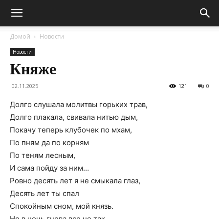
Домой
Новости
Новости
Княже
02.11.2025
121
0
Долго слушала молитвы горьких трав,
Долго плакала, свивала нитью дым,
Покачу теперь клубочек по мхам,
По пням да по корням
По теням лесным,
И сама пойду за ним…
Ровно десять лет я не смыкала глаз,
Десять лет ты спал
Спокойным сном, мой князь.
Но в ночь гнева все не так,