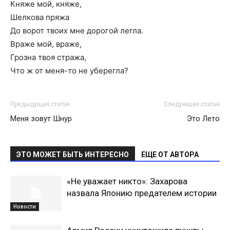
Княже мой, княже,
Шелкова пряжа
До ворот твоих мне дорогой легла.
Враже мой, враже,
Грозна твоя стража,
Что ж от меня-то не уберегла?
Предыдущая статья
Следующая статья
Меня зовут Шнур
Это Лето
ЭТО МОЖЕТ БЫТЬ ИНТЕРЕСНО
ЕЩЕ ОТ АВТОРА
«Не уважает никто»: Захарова
назвала Японию предателем истории
Новости